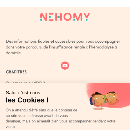
Des informations fiables et accessibles pour vous accompagner
dans votre parcours, de l’insuffisance rénale à l’hémodialyse à
domicile.
CHAPITRES
Qu’est ce que l’HDD ?
Qu’est ce que l’IRC ?
Comment mieux vivre avec son IRC ?
Patient(e) ? Aidant(e)? Vous n’êtes pas seul(e)
Références bibliographiques
ESPACE PERSONNEL
LIENS UTILES