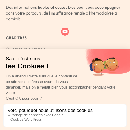
Des informations fiables et accessibles pour vous accompagner
dans votre parcours, de l’insuffisance rénale à l’hémodialyse à
domicile.
CHAPITRES
Qu’est ce que l’HDD ?
Qu’est ce que l’IRC ?
Comment mieux vivre avec son IRC ?
Patient(e) ? Aidant(e)? Vous n’êtes pas seul(e)
Références bibliographiques
ESPACE PERSONNEL
LIENS UTILES
Mentions légales
Politique de confidentialité
Politique de gestion des cookies
Conditions générales d’utilisation
Plan du site