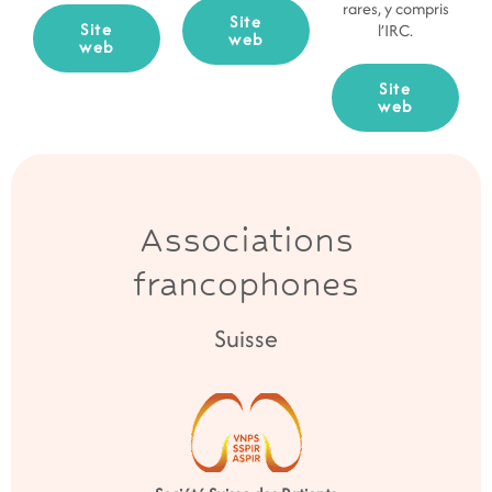
rares, y compris
Site
Site
l’IRC.
web
web
Site
web
Associations
francophones
Suisse